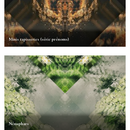
Minis tapisseries (série prénoms)
Nénuphars